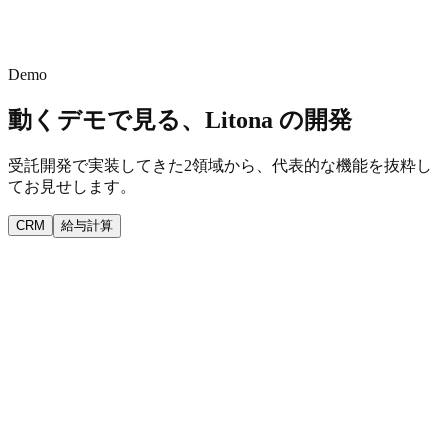
B物流 株式会社
見積依頼
C製菓 株式会社
受注
有限会社 Dデザイン
保留
Demo
動くデモで見る、Litona の開発
受託開発で実装してきた2領域から、代表的な機能を抜粋し
てお見せします。
CRM
給与計算